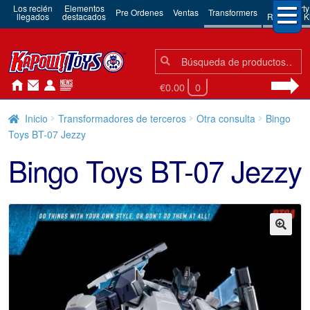
Los recién
Elementos
3rd Party
Pre Ordenes
Ventas
Transformers
llegados
destacados
Robots & Ki
Búsqueda:
Búsqueda
€0.00
0
Inicio
Transformadores de terceros
Otra consulta
Bingo
Toys BT-07 Jezzy
Bingo Toys BT-07 Jezzy
🔍