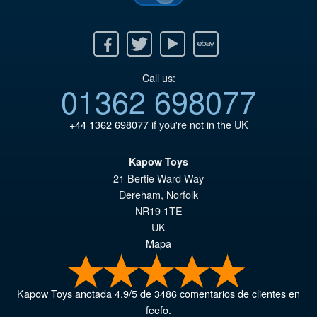
éta
ac
€6
es
Facebook
Twitter
Youtube
Ebay
€5
Call us:
01362 698077
+44 1362 698077
if you're not in the UK
Kapow Toys
21 Bertie Ward Way
Dereham
,
Norfolk
NR19 1TE
UK
Mapa
Kapow Toys
anotada
4.9
/
5
de
3486
comentarios de clientes en
feefo.