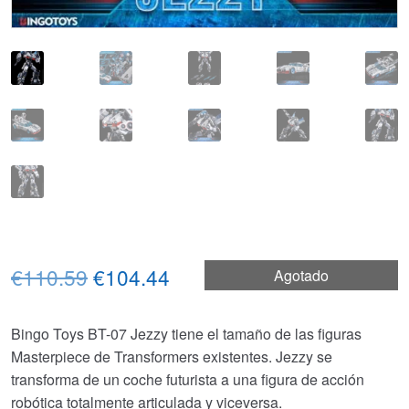
El
El
€110.59
€104.44
Agotado
precio
precio
Bingo Toys BT-07 Jezzy tiene el tamaño de las figuras
original
actual
Masterpiece de Transformers existentes. Jezzy se
era:
es:
transforma de un coche futurista a una figura de acción
robótica totalmente articulada y viceversa.
€110.59.
€104.44.