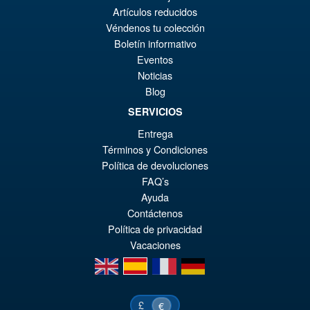
€4
Artículos reducidos
Véndenos tu colección
Boletín informativo
€159.77
Eventos
Le
€147.47
Noticias
Blog
pr
Le
PRÉ COMMANDE
SERVICIOS
ini
pr
Entrega
éta
ac
Promo !
Términos y Condiciones
Dr Wu DW-E58 Rocket Giant
€1
es
Política de devoluciones
€1
FAQ’s
Ayuda
Contáctenos
Política de privacidad
€67.61
Vacaciones
Le
€57.72
en
es
fr
de
pr
Le
PRÉ COMMANDE
ini
pr
£
€