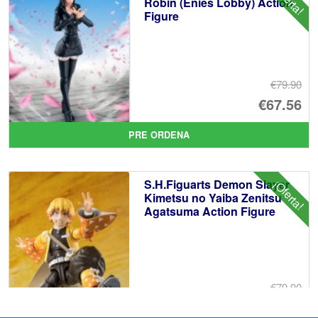
Robin (Enies Lobby) Action
Figure
€6
€79.90
El
€67.56
pr
El
PRE ORDENA
or
pr
er
ac
S.H.Figuarts Demon Slayer
¡Oferta!
€7
es
Kimetsu no Yaiba Zenitsu
Agatsuma Action Figure
€6
€79.90
El
€67.56