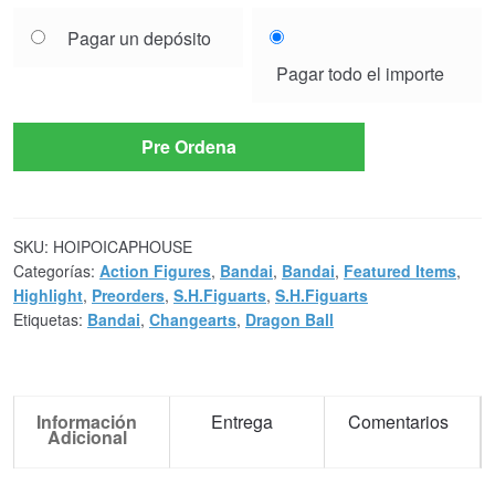
Choose
Pagar un depósito
your
Pagar todo el importe
payment
option
Pre Ordena
SKU:
HOIPOICAPHOUSE
Categorías:
Action Figures
,
Bandai
,
Bandai
,
Featured Items
,
Highlight
,
Preorders
,
S.H.Figuarts
,
S.H.Figuarts
Etiquetas:
Bandai
,
Changearts
,
Dragon Ball
Información
Entrega
Comentarios
Adicional