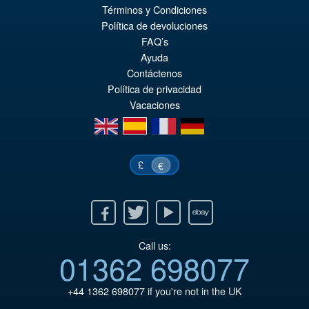
Términos y Condiciones
€172.11
Política de devoluciones
El
€153.62
FAQ’s
pr
El
Ayuda
PRE ORDENA
Contáctenos
or
pr
Política de privacidad
er
ac
Vacaciones
€1
es
en
es
fr
de
€1
£
€
Facebook
Twitter
Youtube
Ebay
Call us:
01362 698077
+44 1362 698077
if you're not in the UK