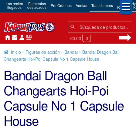
Los recién
Elementos
3rd Party
Pre Ordenes
Ventas
Transformers
llegados
destacados
Robots & Ki
Búsqueda:
Búsqueda
€0.00
0
Inicio
Figuras de acción
Bandai
Bandai Dragon Ball
Changearts Hoi-Poi Capsule No 1 Capsule House
Bandai Dragon Ball
Changearts Hoi-Poi
Capsule No 1 Capsule
House