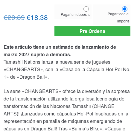
Choose
Pagar todo el
Pagar un depósito
El
El
your
€20.89
€18.38
importe
payment
precio
precio
option
Pre Ordena
original
actual
Este artículo tiene un estimado de lanzamiento de
era:
es:
marzo 2027 sujeto a demoras.
€20.89.
€18.38.
Tamashii Nations lanza la nueva serie de juguetes
«CHANGEARTS», con la «Casa de la Cápsula Hoi-Poi No.
1» de «Dragon Ball».
La serie «CHANGEARTS» ofrece la diversión y la sorpresa
de la transformación utilizando la orgullosa tecnología de
transformación de las Naciones Tamashii (CHANGE
ARTS)! ¡Lanzadas como cápsulas Hoi-Poi inspiradas en la
representación en pantalla de máquinas emergiendo de
cápsulas en Dragon Ball! Tras «Bulma’s Bike», «Capsule