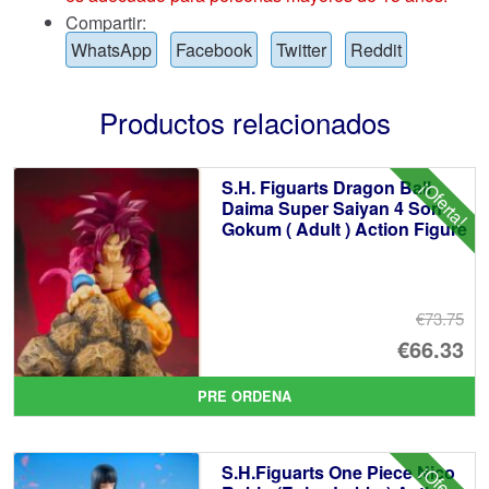
Compartir:
WhatsApp
Facebook
Twitter
Reddit
Productos relacionados
S.H. Figuarts Dragon Ball
¡Oferta!
Daima Super Saiyan 4 Son
Gokum ( Adult ) Action Figure
€73.75
El
€66.33
pr
El
PRE ORDENA
or
pr
er
ac
S.H.Figuarts One Piece Nico
¡Oferta!
€7
es