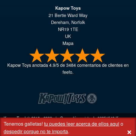
Kapow Toys
21 Bertie Ward Way
Dereham
,
Norfolk
NR19 1TE
UK
Mapa
Kapow Toys
anotada
4.9
/
5
de
3484
comentarios de clientes en
feefo.
Kapow Toys! © 2013 - 2026 | Compañía registrada
06851542
Kapow
Tenemos galletas!
tu puedes leer acerca de ellos aqui
o
Toys Limited | Oficina registrada DC Business Centre, 10 Charles Wood
+
Rd, Rash's Green, Dereham, Norfolk NR19 1SX | VAT GB 948221025
despedir porque no te importa
.