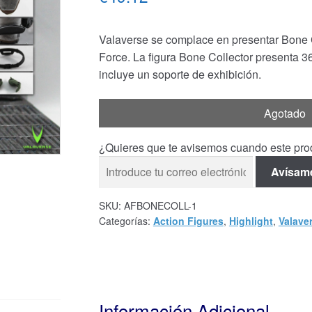
Valaverse se complace en presentar Bone Co
Force. La figura Bone Collector presenta 3
incluye un soporte de exhibición.
Agotado
¿Quieres que te avisemos cuando este prod
Avísam
SKU:
AFBONECOLL-1
Categorías:
Action Figures
,
Highlight
,
Valave
Información Adicional