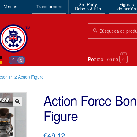
3rd Party
Figuras
Ventas
Transformers
Robots & Kits
de acción
Búsqueda:
Búsqueda
Pedido
€0.00
0
£
€
ctor 1/12 Action Figure
Action Force Bone
Figure
🔍
€49.12