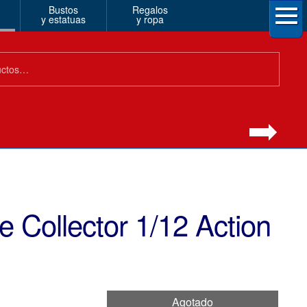
Bustos
Regalos
y estatuas
y ropa
 Collector 1/12 Action
Agotado