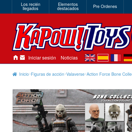
Los recién
Elementos
Pre Ordenes
llegados
destacados
en
es
fr
de
Iniciar sesión
Noticias
Inicio
Figuras de acción
Valaverse
Action Force Bone Colle