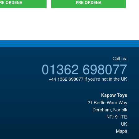
original
precio
RE ORDENA
PRE ORDENA
€67.61.
es:
era:
actual
€56.49.
€86.05.
es:
€73.71.
Call us:
01362 698077
+44 1362 698077
if you're not in the UK
Kapow Toys
21 Bertie Ward Way
Dereham
,
Norfolk
NR19 1TE
UK
Mapa