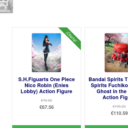
¡Oferta!
S.H.Figuarts One Piece
Bandai Spirits 
Nico Robin (Enies
Spirits Fuchik
Lobby) Action Figure
Ghost in the 
Action Fi
€79.90
El
€67.56
€135.23
El
€110.59
precio
El
pre
El
original
precio