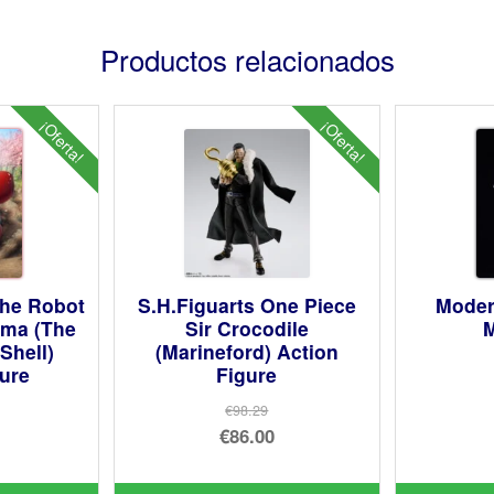
Productos relacionados
¡Oferta!
¡Oferta!
The Robot
S.H.Figuarts One Piece
Moder
oma (The
Sir Crocodile
M
Shell)
(Marineford) Action
gure
Figure
€98.29
El
€86.00
cio
precio
El