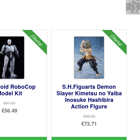
¡Oferta!
¡Oferta!
oid RoboCop
S.H.Figuarts Demon
odel Kit
Slayer Kimetsu no Yaiba
Inosuke Hashibira
€67.61
Action Figure
El
€56.49
€86.05
precio
El
El
€73.71
original
precio
precio
El
era:
actual