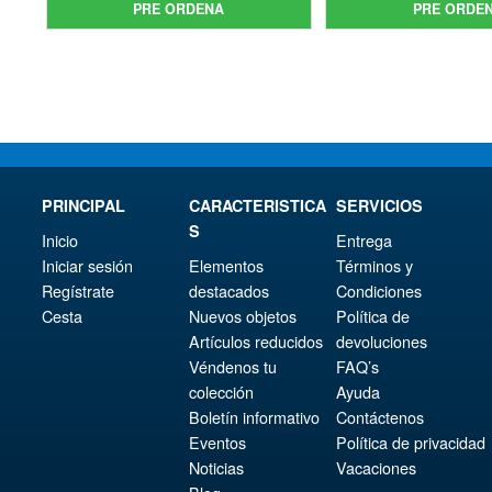
orig
pre
era:
actual
PRE ORDENA
PRE ORDE
era:
act
€79.90.
es:
€13
es:
€67.56.
€11
PRINCIPAL
CARACTERISTICA
SERVICIOS
S
Inicio
Entrega
Iniciar sesión
Elementos
Términos y
Regístrate
destacados
Condiciones
Cesta
Nuevos objetos
Política de
Artículos reducidos
devoluciones
Véndenos tu
FAQ’s
colección
Ayuda
Boletín informativo
Contáctenos
Eventos
Política de privacidad
Noticias
Vacaciones