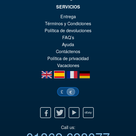
SERVICIOS
€70.07
Entrega
El
€54.03
Términos y Condiciones
Política de devoluciones
pr
El
PRE ORDENA
FAQ’s
or
pr
Ayuda
er
ac
Contáctenos
Política de privacidad
€7
es
Vacaciones
€5
en
es
fr
de
£
€
Facebook
Twitter
Youtube
Ebay
Call us: