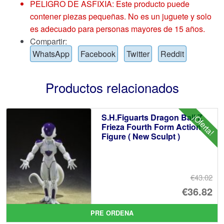
PELIGRO DE ASFIXIA: Este producto puede
contener piezas pequeñas. No es un juguete y solo
es adecuado para personas mayores de 15 años.
Compartir:
WhatsApp
Facebook
Twitter
Reddit
Productos relacionados
S.H.Figuarts Dragon Ball Z
¡Oferta!
Frieza Fourth Form Action
Figure ( New Sculpt )
€43.02
El
€36.82
pr
El
PRE ORDENA
or
pr