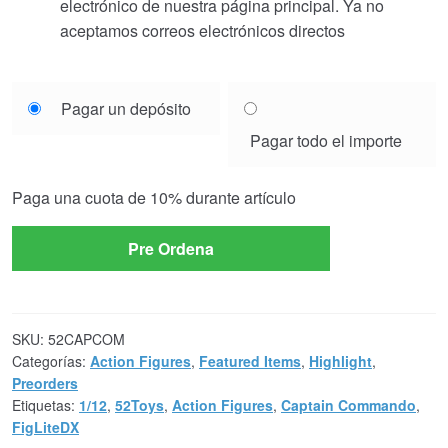
electrónico de nuestra página principal. Ya no
aceptamos correos electrónicos directos
Choose
Pagar un depósito
your
Pagar todo el importe
payment
option
Paga una cuota de
10%
durante artículo
Pre Ordena
SKU:
52CAPCOM
Categorías:
Action Figures
,
Featured Items
,
Highlight
,
Preorders
Etiquetas:
1/12
,
52Toys
,
Action Figures
,
Captain Commando
,
FigLiteDX