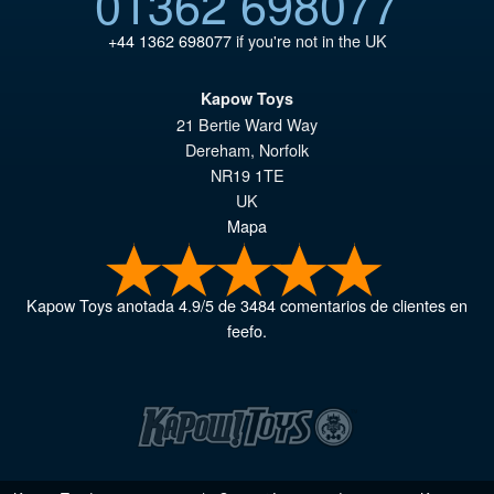
01362 698077
+44 1362 698077
if you're not in the UK
Kapow Toys
21 Bertie Ward Way
Dereham
,
Norfolk
NR19 1TE
UK
Mapa
Kapow Toys
anotada
4.9
/
5
de
3484
comentarios de clientes en
feefo.