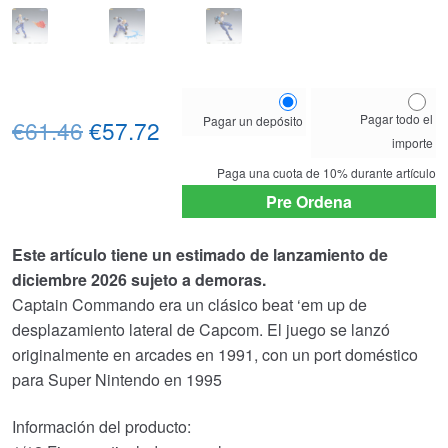
Choose
Pagar todo el
Pagar un depósito
El
El
your
€61.46
€57.72
importe
payment
precio
precio
option
Paga una cuota de
10%
durante artículo
original
actual
Pre Ordena
era:
es:
Este artículo tiene un estimado de lanzamiento de
€61.46.
€57.72.
diciembre 2026 sujeto a demoras.
Captain Commando era un clásico beat ‘em up de
desplazamiento lateral de Capcom. El juego se lanzó
originalmente en arcades en 1991, con un port doméstico
para Super Nintendo en 1995
Información del producto: