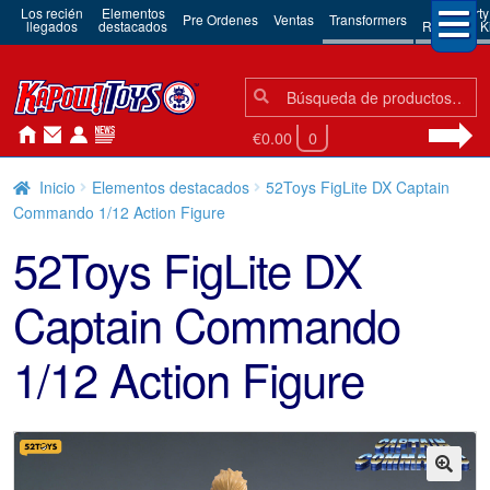
Los recién
Elementos
3rd Party
Pre Ordenes
Ventas
Transformers
llegados
destacados
Robots & Ki
Búsqueda:
Búsqueda
€0.00
0
Inicio
Elementos destacados
52Toys FigLite DX Captain
Commando 1/12 Action Figure
52Toys FigLite DX
Captain Commando
1/12 Action Figure