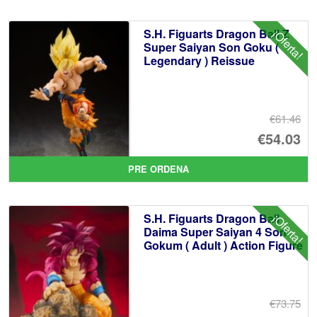
er
ac
S.H. Figuarts Dragon Ball Z
¡Oferta!
€4
es
Super Saiyan Son Goku (
Legendary ) Reissue
€3
€61.46
El
€54.03
pr
El
PRE ORDENA
or
pr
er
ac
S.H. Figuarts Dragon Ball
¡Oferta!
€6
es
Daima Super Saiyan 4 Son
Gokum ( Adult ) Action Figure
€5
€73.75