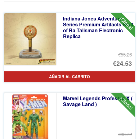
Indiana Jones Adventure
¡Oferta!
Series Premium Artifacts Staff
of Ra Talisman Electronic
Replica
€55.26
El
€24.53
pr
El
AÑADIR AL CARRITO
or
pr
er
ac
Marvel Legends Professor X (
¡Oferta!
€5
es
Savage Land )
€2
€30.72