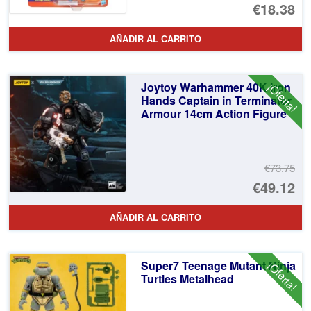
El
€18.38
pr
El
AÑADIR AL CARRITO
or
pr
er
ac
Joytoy Warhammer 40K Iron
¡Oferta!
€3
es
Hands Captain in Terminator
Armour 14cm Action Figure
€1
€73.75
El
€49.12
pr
El
AÑADIR AL CARRITO
or
pr
er
ac
Super7 Teenage Mutant Ninja
¡Oferta!
€7
es
Turtles Metalhead
€4