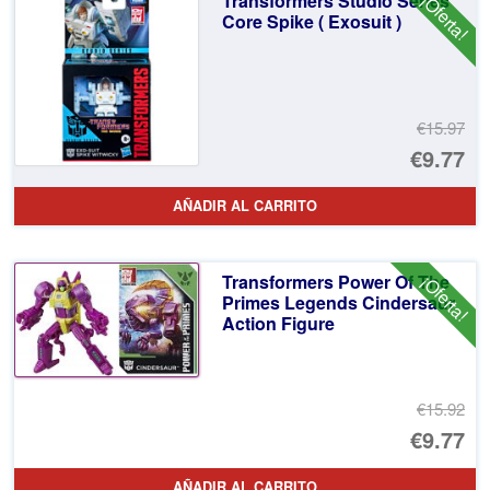
Transformers Studio Series
¡Oferta!
€4
es
Core Spike ( Exosuit )
€2
€15.97
El
€9.77
pr
El
AÑADIR AL CARRITO
or
pr
er
ac
Transformers Power Of The
¡Oferta!
€1
es
Primes Legends Cindersaur
Action Figure
€9
€15.92
El
€9.77
pr
El
AÑADIR AL CARRITO