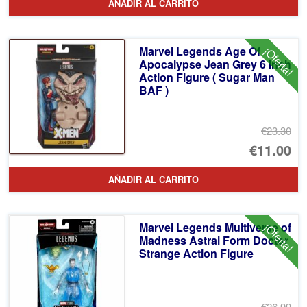
AÑADIR AL CARRITO
or
pr
er
ac
Marvel Legends Age Of
¡Oferta!
€2
es
Apocalypse Jean Grey 6 Inch
Action Figure ( Sugar Man
€1
BAF )
€23.30
El
€11.00
pr
El
AÑADIR AL CARRITO
or
pr
er
ac
Marvel Legends Multiverse of
¡Oferta!
€2
es
Madness Astral Form Doctor
Strange Action Figure
€1
€26.99