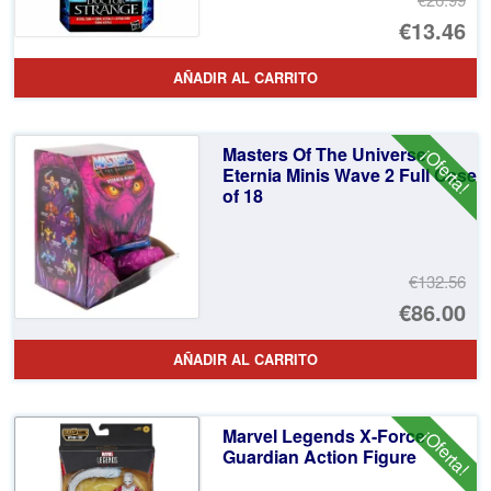
El
€13.46
pr
El
AÑADIR AL CARRITO
or
pr
er
ac
Masters Of The Universe
¡Oferta!
€2
es
Eternia Minis Wave 2 Full Case
of 18
€1
€132.56
El
€86.00
pr
El
AÑADIR AL CARRITO
or
pr
er
ac
Marvel Legends X-Force
¡Oferta!
€1
es
Guardian Action Figure
€8