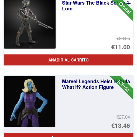
Star Wars The Black Series 4-
¡Oferta!
€3
es
Lom
€1
€23.35
El
€11.00
pr
El
AÑADIR AL CARRITO
or
pr
er
ac
Marvel Legends Heist Nebula
¡Oferta!
€2
es
What If? Action Figure
€1
€27.04
El
€13.46
pr
El