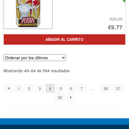
€26.99
El
€9.77
pr
El
AÑADIR AL CARRITO
or
pr
er
ac
€2
es
Ordenado
Mostrando 49–64 de 594 resultados
€9
por
los
1
2
3
4
5
6
7
…
36
37
últimos
38