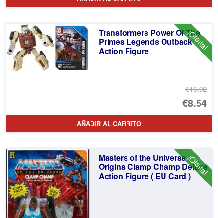
or
pr
er
ac
Transformers Power Of The
¡Oferta!
€1
es
Primes Legends Outback
Action Figure
€9
€15.92
El
€8.54
pr
El
AÑADIR AL CARRITO
or
pr
er
ac
Masters of the Universe
¡Oferta!
€1
es
Origins Clamp Champ Deluxe
Action Figure ( EU Card )
€8