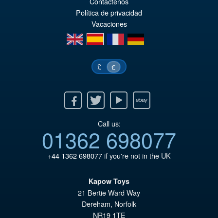
Contáctenos
Política de privacidad
Vacaciones
en
es
fr
de
£
€
Facebook
Twitter
Youtube
Ebay
Call us:
01362 698077
+44 1362 698077
if you're not in the UK
Kapow Toys
21 Bertie Ward Way
Dereham
,
Norfolk
NR19 1TE