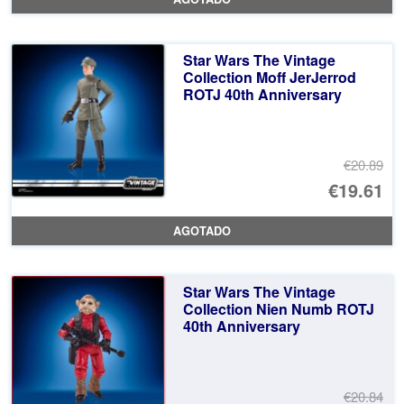
or
pr
er
ac
Star Wars The Vintage
€3
es
Collection Moff JerJerrod
ROTJ 40th Anniversary
€3
€20.89
El
€19.61
pr
El
AGOTADO
or
pr
er
ac
Star Wars The Vintage
€2
es
Collection Nien Numb ROTJ
40th Anniversary
€1
€20.84