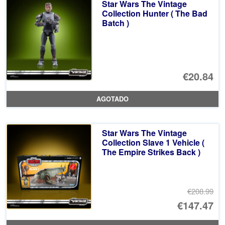
Star Wars The Vintage
€2
es
Collection Hunter ( The Bad
Batch )
€2
€20.84
AGOTADO
Star Wars The Vintage
Collection Slave 1 Vehicle (
The Empire Strikes Back )
€208.99
El
€147.47
pr
El