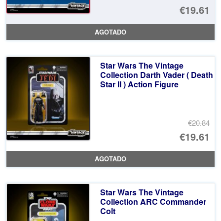
El
€19.61
pr
El
AGOTADO
or
pr
er
ac
Star Wars The Vintage
€2
es
Collection Darth Vader ( Death
Star II ) Action Figure
€1
€20.84
El
€19.61
pr
El
AGOTADO
or
pr
er
ac
Star Wars The Vintage
€2
es
Collection ARC Commander
Colt
€1