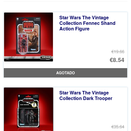
Star Wars The Vintage
Collection Fennec Shand
Action Figure
€19.66
El
€8.54
pr
El
AGOTADO
or
pr
er
ac
Star Wars The Vintage
€1
es
Collection Dark Trooper
€8
€35.64