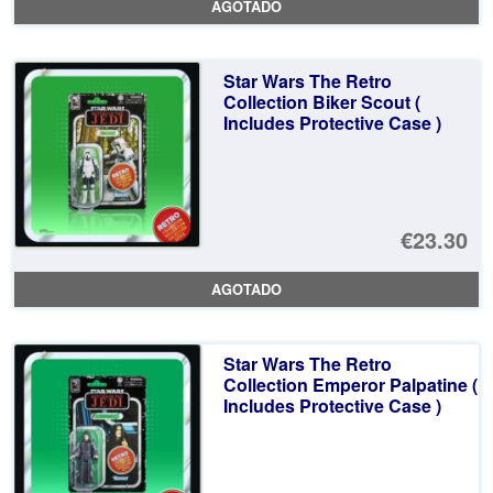
AGOTADO
or
pr
er
ac
Star Wars The Retro
€2
es
Collection Biker Scout (
Includes Protective Case )
€1
€23.30
AGOTADO
Star Wars The Retro
Collection Emperor Palpatine (
Includes Protective Case )