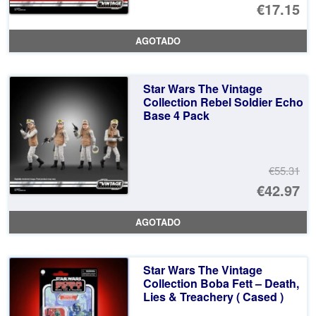
El
€17.15
pr
El
AGOTADO
or
pr
er
ac
Star Wars The Vintage
€3
es
Collection Rebel Soldier Echo
Base 4 Pack
€1
€55.31
El
€42.97
pr
El
AGOTADO
or
pr
er
ac
Star Wars The Vintage
€5
es
Collection Boba Fett – Death,
Lies & Treachery ( Cased )
€4