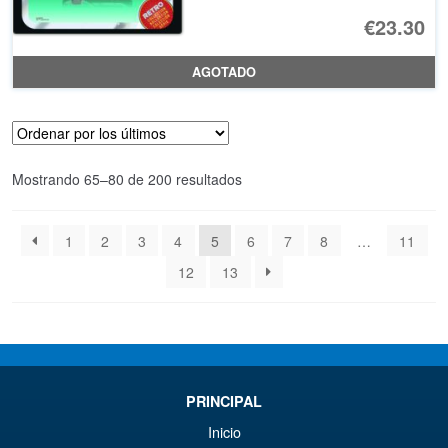
€23.30
AGOTADO
Ordenado
Mostrando 65–80 de 200 resultados
por
los
1
2
3
4
5
6
7
8
…
11
últimos
12
13
PRINCIPAL
Inicio