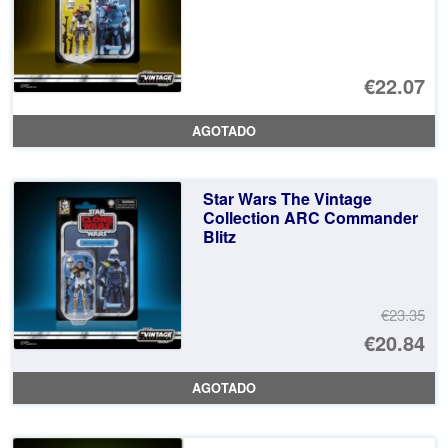
€22.07
AGOTADO
Star Wars The Vintage
Collection ARC Commander
Blitz
€23.35
El
€20.84
pr
El
AGOTADO
or
pr
er
ac