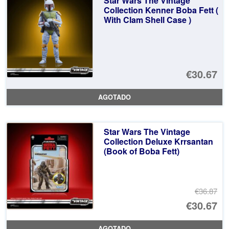
Star Wars The Vintage
€4
es
Collection Kenner Boba Fett (
With Clam Shell Case )
€4
€30.67
AGOTADO
Star Wars The Vintage
Collection Deluxe Krrsantan
(Book of Boba Fett)
€36.87
El
€30.67
pr
El
AGOTADO