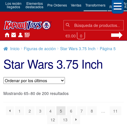
Los recién
Elementos
3rd Party
Pre Ordenes
Ventas
Transformers
llegados
destacados
Robots & Ki
Búsqueda:
Búsqueda
€0.00
0
Inicio
Figuras de acción
Star Wars 3.75 Inch
Página 5
Star Wars 3.75 Inch
Ordenado
Mostrando 65–80 de 200 resultados
por
los
1
2
3
4
5
6
7
8
…
11
últimos
12
13