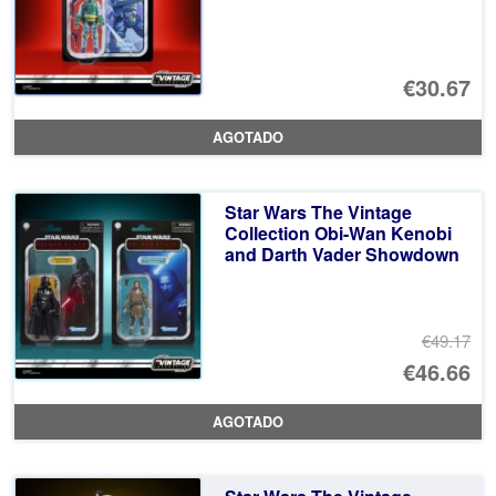
€30.67
AGOTADO
Star Wars The Vintage
Collection Obi-Wan Kenobi
and Darth Vader Showdown
€49.17
El
€46.66
pr
El
AGOTADO
or
pr
er
ac