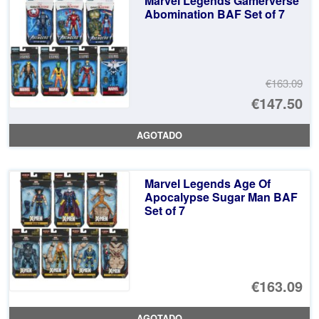
Marvel Legends Gamerverse
Abomination BAF Set of 7
€163.09
El
€147.50
pr
El
AGOTADO
or
pr
er
ac
Marvel Legends Age Of
€1
es
Apocalypse Sugar Man BAF
Set of 7
€1
€163.09
AGOTADO