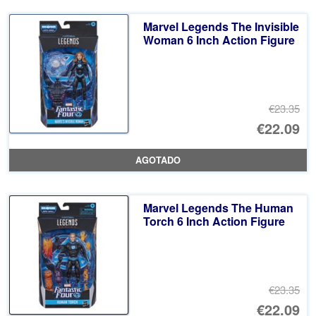
Marvel Legends The Invisible
Woman 6 Inch Action Figure
€23.35
El
€22.09
pr
El
AGOTADO
or
pr
er
ac
Marvel Legends The Human
€2
es
Torch 6 Inch Action Figure
€2
€23.35
El
€22.09