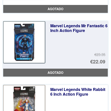
pr
El
AGOTADO
or
pr
er
ac
Marvel Legends Mr Fantastic 6
€2
es
Inch Action Figure
€2
€23.35
El
€22.09
pr
El
AGOTADO
or
pr
er
ac
Marvel Legends White Rabbit
€2
es
6 Inch Action Figure
€2