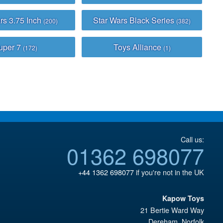
rs 3.75 Inch
Star Wars Black Series
(200)
(382)
uper 7
Toys Alliance
(172)
(1)
Call us:
01362 698077
+44 1362 698077
if you're not in the UK
Kapow Toys
21 Bertie Ward Way
Dereham
,
Norfolk