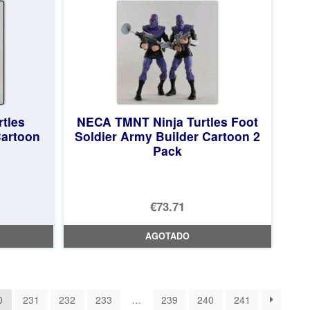
tles
NECA TMNT Ninja Turtles Foot
Cartoon
Soldier Army Builder Cartoon 2
Pack
€73.71
AGOTADO
0
231
232
233
…
239
240
241