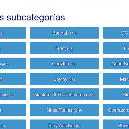
últimos
as subcategorías
Bandai
DC
(8)
(443)
Figma
Fi
)
(5)
s
Godzilla
Good S
(41)
(65)
Joytoy
Mac
(2)
(46)
ds
Masters Of The Universe
Mc
(699)
(138)
Ninja Turtles
Operation
1)
(249)
h
Play Arts Kai
Powe
(5)
(0)