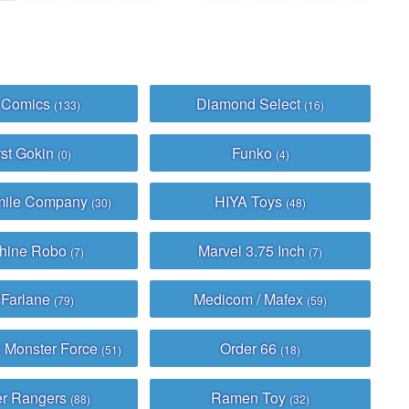
 Comics
Diamond Select
(133)
(16)
rst Gokin
Funko
(0)
(4)
mile Company
HIYA Toys
(30)
(48)
hine Robo
Marvel 3.75 Inch
(7)
(7)
Farlane
Medicom / Mafex
(79)
(59)
: Monster Force
Order 66
(51)
(18)
r Rangers
Ramen Toy
(88)
(32)