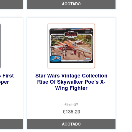
AGOTADO
original
precio
era:
actual
€23.35.
es:
€22.09.
 First
Star Wars Vintage Collection
oper
Rise Of Skywalker Poe’s X-
Wing Fighter
€141.37
El
€135.23
precio
El
AGOTADO
original
precio