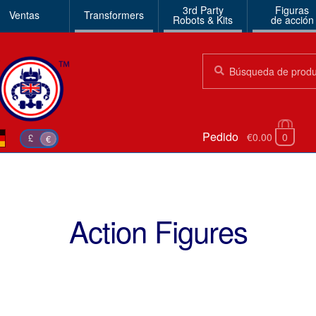
3rd Party
Figuras
Ventas
Transformers
Robots & Kits
de acción
Búsqueda:
Búsqueda
Pedido
€0.00
0
£
€
Action Figures