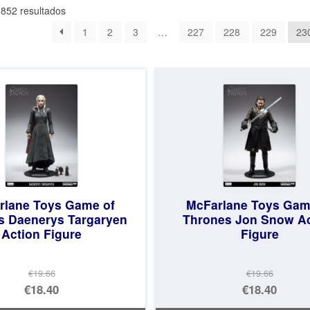
Ordenado
852 resultados
por
1
2
3
…
227
228
229
23
los
últimos
rlane Toys Game of
McFarlane Toys Gam
s Daenerys Targaryen
Thrones Jon Snow Ac
Action Figure
Figure
€19.66
€19.66
El
El
€18.40
€18.40
precio
El
precio
El