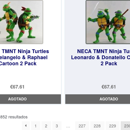
TMNT Ninja Turtles
NECA TMNT Ninja Tur
elangelo & Raphael
Leonardo & Donatello 
Cartoon 2 Pack
2 Pack
€67.61
€67.61
AGOTADO
AGOTADO
Ordenado
852 resultados
por
1
2
3
…
227
228
229
23
los