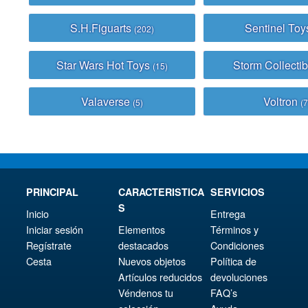
S.H.Figuarts
Sentinel To
(202)
Star Wars Hot Toys
Storm Collecti
(15)
Valaverse
Voltron
(5)
(7
PRINCIPAL
CARACTERISTICA
SERVICIOS
S
Inicio
Entrega
Iniciar sesión
Elementos
Términos y
Regístrate
destacados
Condiciones
Cesta
Nuevos objetos
Política de
Artículos reducidos
devoluciones
Véndenos tu
FAQ’s