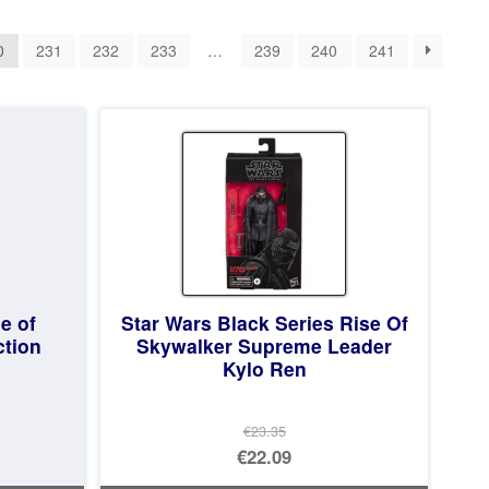
0
231
232
233
…
239
240
241
e of
Star Wars Black Series Rise Of
tion
Skywalker Supreme Leader
Kylo Ren
€23.35
El
€22.09
precio
El