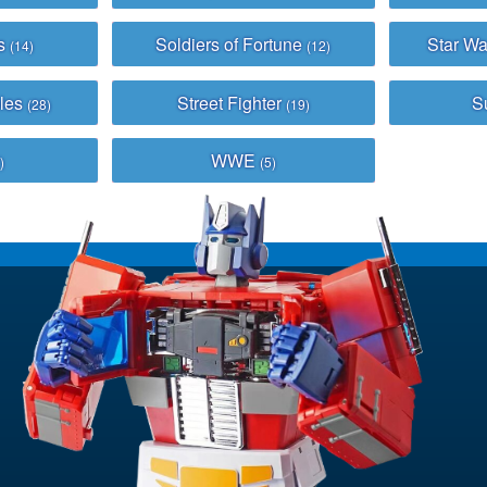
ys
Soldiers of Fortune
Star Wa
(14)
(12)
bles
Street Fighter
S
(28)
(19)
WWE
)
(5)