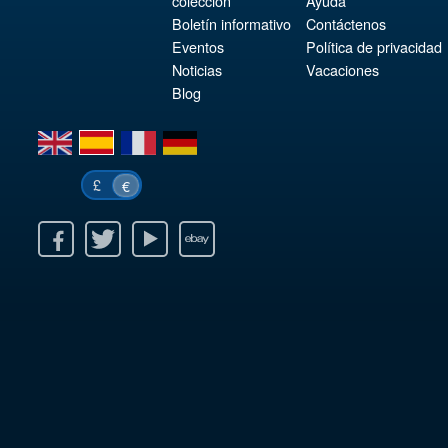
colección
Ayuda
Boletín informativo
Contáctenos
Eventos
Política de privacidad
Noticias
Vacaciones
Blog
en
es
fr
de
£
€
k
itter
Youtube
Ebay