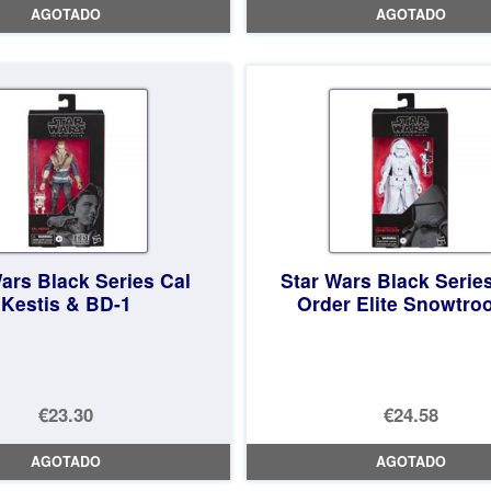
AGOTADO
AGOTADO
original
precio
original
precio
era:
actual
era:
actual
€19.66.
es:
€19.66.
es:
€18.40.
€18.40.
ars Black Series Cal
Star Wars Black Series
Kestis & BD-1
Order Elite Snowtro
€23.30
€24.58
AGOTADO
AGOTADO