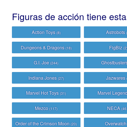
Figuras de acción tiene est
Action Toys
Astrobots
(8)
Dungeons & Dragons
FigBiz
(18)
(2
G.I. Joe
Ghostbuster
(244)
Indiana Jones
Jazwares
(27)
Marvel Hot Toys
Marvel Legen
(31)
Mezco
NECA
(117)
(46
Order of the Crimson Moon
Overwatc
(20)