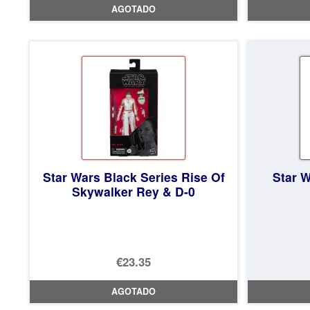
AGOTADO
original
precio
era:
actual
€19.66.
es:
€18.40.
Star Wars Black Series Rise Of
Star W
Skywalker Rey & D-0
€23.35
AGOTADO