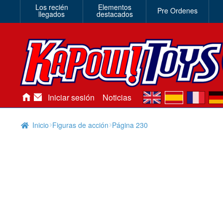
Los recién
Elementos
Pre Ordenes
llegados
destacados
en
es
fr
de
Iniciar sesión
Noticias
Inicio
Figuras de acción
Página 230