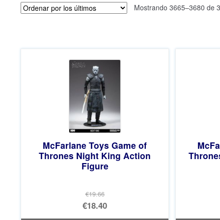
Mostrando 3665–3680 de 3
McFarlane Toys Game of
McFa
Thrones Night King Action
Throne
Figure
€19.66
El
€18.40
precio
El