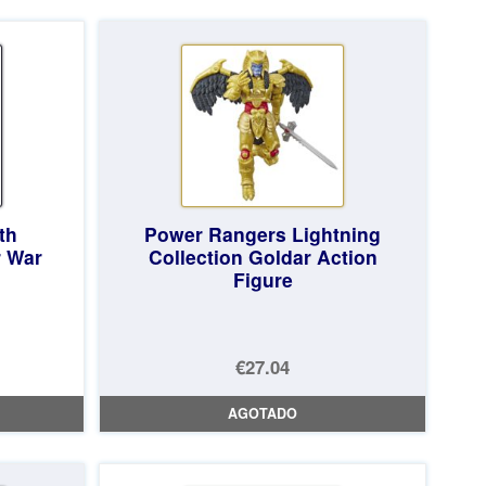
era:
actual
€141.37.
es:
€135.23.
th
Power Rangers Lightning
r War
Collection Goldar Action
Figure
€27.04
AGOTADO