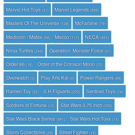
Marvel Hot Toys
Marvel Legends
(31)
(699)
Masters Of The Universe
McFarlane
(138)
(79)
Medicom / Mafex
Mezco
NECA
(59)
(117)
(461)
Ninja Turtles
Operation: Monster Force
(249)
(51)
Order 66
Order of the Crimson Moon
(18)
(20)
Overwatch
Play Arts Kai
Power Rangers
(5)
(0)
(88)
Ramen Toy
S.H.Figuarts
Sentinel Toys
(32)
(202)
(14)
Soldiers of Fortune
Star Wars 3.75 Inch
(12)
(200)
Star Wars Black Series
Star Wars Hot Toys
(381)
(15)
Storm Collectibles
Street Fighter
(28)
(19)