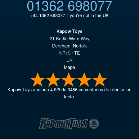
01362 698077
+44 1362 698077
if you're not in the UK
Kapow Toys
21 Bertie Ward Way
Dereham
,
Norfolk
NR19 1TE
UK
Mapa
Kapow Toys
anotada
4.9
/
5
de
3486
comentarios de clientes en
feefo.