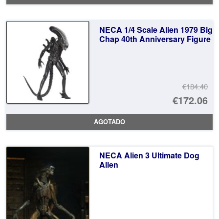
or
pr
er
ac
NECA 1/4 Scale Alien 1979 Big
€2
es
Chap 40th Anniversary Figure
€8
€184.40
El
€172.06
pr
El
AGOTADO
or
pr
er
ac
NECA Alien 3 Ultimate Dog
€1
es
Alien
€1