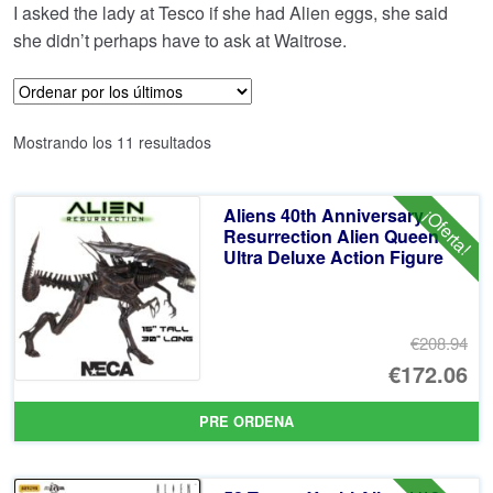
I asked the lady at Tesco if she had Alien eggs, she said
she didn’t perhaps have to ask at Waitrose.
Ordenado
Mostrando los 11 resultados
por
los
Aliens 40th Anniversary
¡Oferta!
últimos
Resurrection Alien Queen
Ultra Deluxe Action Figure
€208.94
El
€172.06
pr
El
PRE ORDENA
or
pr
er
ac