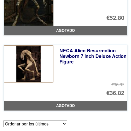
€52.80
AGOTADO
NECA Alien Resurrection
Newborn 7 Inch Deluxe Action
Figure
€36.87
El
€36.82
pr
El
AGOTADO
or
pr
er
ac
€3
es