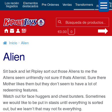
Los recién
Elementos
3rd Party
Pre Ordenes
Ventas
Transformers
llegados
destacados
Robots & Ki
Búsqueda:
Búsqueda
€0.00
0
Inicio
Alien
Alien
Sit back and let Ripley sort out those Aliens to me the
Aliens seem unfriendly not sure if thats Alienist. Sure there
Mother likes them but they don’t seem to have a lot of
redeeming features.
Watch out for face huggers and chest bursters. Sometimes
we would like to be put in stasis until everything is sorted
out, but we learn’t that may not fix everything.