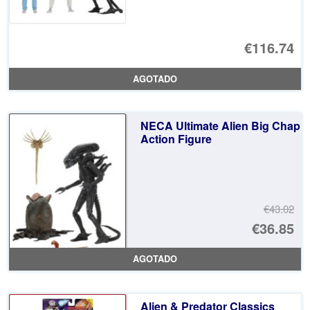
€116.74
AGOTADO
NECA Ultimate Alien Big Chap
Action Figure
€43.02
El
€36.85
pr
El
AGOTADO
or
pr
er
ac
Alien & Predator Classics