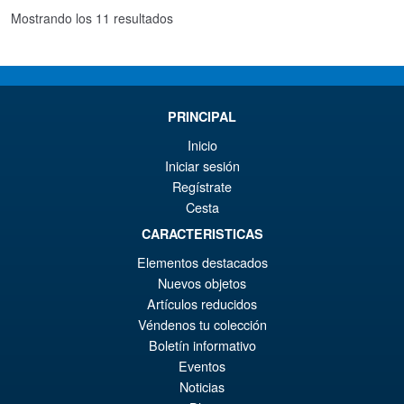
Ordenado
Mostrando los 11 resultados
€3
por
los
últimos
PRINCIPAL
Inicio
Iniciar sesión
Regístrate
Cesta
CARACTERISTICAS
Elementos destacados
Nuevos objetos
Artículos reducidos
Véndenos tu colección
Boletín informativo
Eventos
Noticias