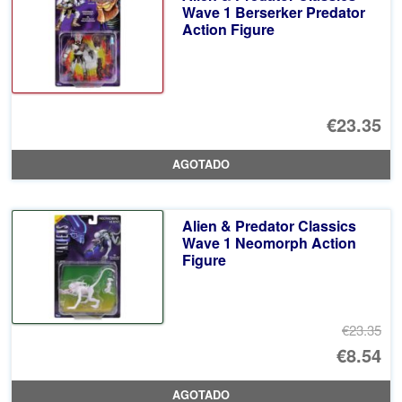
€4
es
Wave 1 Berserker Predator
Action Figure
€3
€23.35
AGOTADO
Alien & Predator Classics
Wave 1 Neomorph Action
Figure
€23.35
El
€8.54
pr
El
AGOTADO