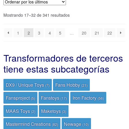
Ordenado
Mostrando 17–32 de 341 resultados
por
los
1
2
3
4
5
…
20
21
22
últimos
Transformadores de terceros
tiene estas subcategorías
DX9 / Unique Toys
Fans Hobby
(7)
(21)
Fansproject
Fanstoys
Iron Factory
(5)
(17)
(56)
MAAS Toys
Maketoys
(2)
(3)
Mastermind Creations
Newage
(82)
(10)