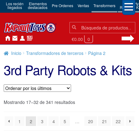
Los recién
Elementos
3rd Party
Pre Ordenes
Ventas
Transformers
llegados
destacados
Robots & Ki
Búsqueda:
Búsqueda
€0.00
0
Inicio
Transformadores de terceros
Página 2
3rd Party Robots & Kits
Ordenado
Mostrando 17–32 de 341 resultados
por
los
1
2
3
4
5
…
20
21
22
últimos