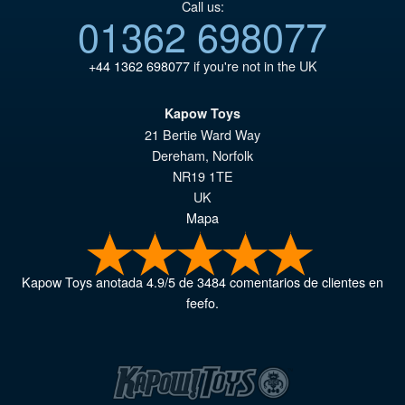
Call us:
01362 698077
+44 1362 698077
if you're not in the UK
Kapow Toys
21 Bertie Ward Way
Dereham
,
Norfolk
NR19 1TE
UK
Mapa
Kapow Toys
anotada
4.9
/
5
de
3484
comentarios de clientes en
feefo.