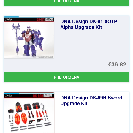
PRE ORDENA
or
pr
er
ac
DNA Design DK-81 AOTP
€4
es
Alpha Upgrade Kit
€4
€36.82
PRE ORDENA
DNA Design DK-69R Sword
Upgrade Kit