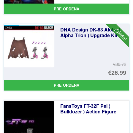
PRE ORDENA
DNA Design DK-83 Aloha (
¡Oferta!
Alpha Trion ) Upgrade Kit
€30.72
El
€26.99
pr
El
PRE ORDENA
or
pr
er
ac
FansToys FT-32F Pei (
€3
es
Bulldozer ) Action Figure
€2