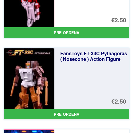
€2.50
PRE ORDENA
FansToys FT-33C Pythagoras
( Nosecone ) Action Figure
€2.50
PRE ORDENA