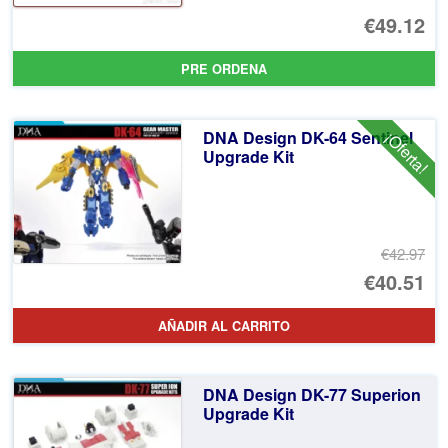
€49.12
PRE ORDENA
DNA Design DK-64 Sentinel
¡Oferta!
Upgrade Kit
€42.97
El
€40.51
pr
El
AÑADIR AL CARRITO
or
pr
er
ac
DNA Design DK-77 Superion
€4
es
Upgrade Kit
€4