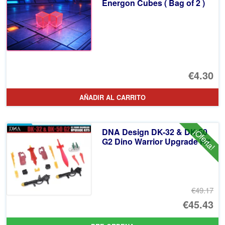
Energon Cubes ( Bag of 2 )
€4.30
AÑADIR AL CARRITO
DNA Design DK-32 & DK-50
¡Oferta!
G2 Dino Warrior Upgrade Kit
€49.17
El
€45.43
pr
El