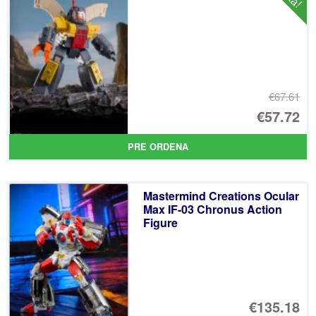
€4
€67.61
El
€57.72
pr
El
PRE ORDENA
or
pr
er
ac
Mastermind Creations Ocular
€6
es
Max IF-03 Chronus Action
Figure
€5
€135.18